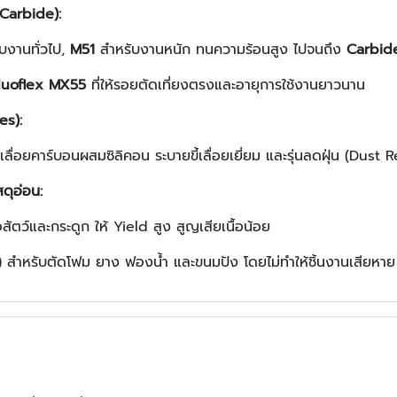
 Carbide):
บงานทั่วไป,
M51
สำหรับงานหนัก ทนความร้อนสูง ไปจนถึง
Carbid
duoflex MX55
ที่ให้รอยตัดเที่ยงตรงและอายุการใช้งานยาวนาน
es):
ลื่อยคาร์บอนผสมซิลิคอน ระบายขี้เลื่อยเยี่ยม และรุ่นลดฝุ่น (Dust Re
ดุอ่อน:
สัตว์และกระดูก ให้ Yield สูง สูญเสียเนื้อน้อย
สำหรับตัดโฟม ยาง ฟองน้ำ และขนมปัง โดยไม่ทำให้ชิ้นงานเสียหาย